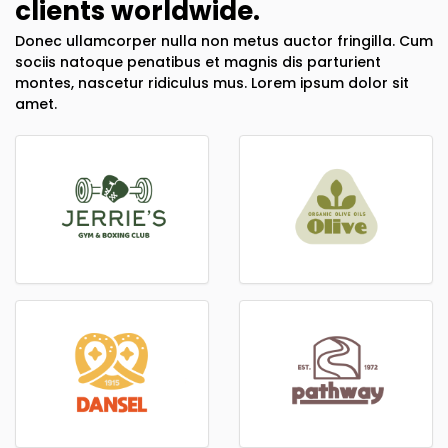
clients worldwide.
Donec ullamcorper nulla non metus auctor fringilla. Cum
sociis natoque penatibus et magnis dis parturient
montes, nascetur ridiculus mus. Lorem ipsum dolor sit
amet.