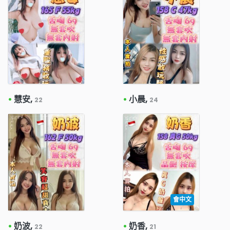
•
慧安,
•
小晨,
22
24
會中文
•
奶波,
•
奶香,
22
21