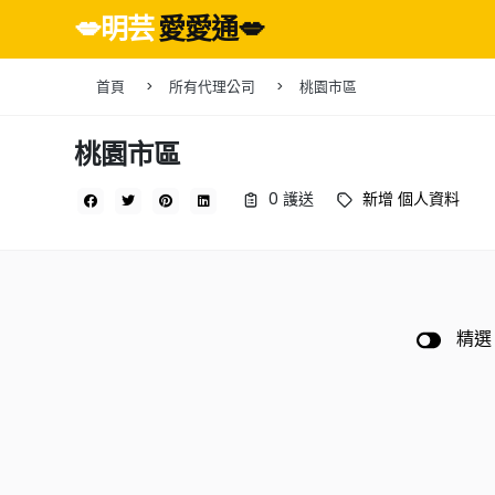
💋明芸
愛愛通💋
首頁
所有代理公司
桃園市區
桃園市區
0 護送
新增 個人資料
精選