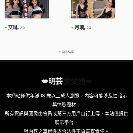
•
艾琳,
•
月璃,
20
23
2
搜尋結果
💋明芸
愛愛通💋
本網站僅供年滿 18 歲以上成人瀏覽，內容可能涉及性暗示
與情慾題材。
所有資訊與圖像由會員或第三方用戶自行上傳，本站僅提供
展示平台，
對內容之真實性與合法性不負審查責任。