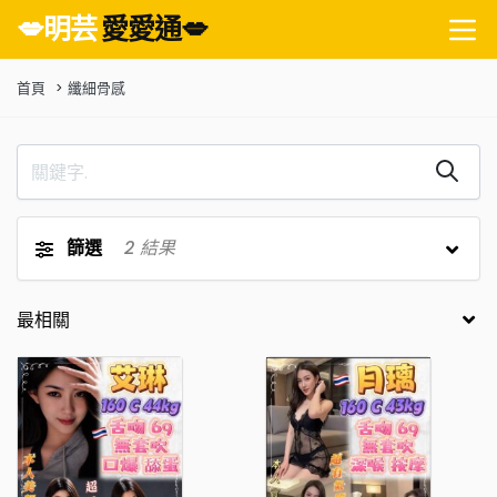
💋明芸
愛愛通💋
首頁
纖細骨感
篩選
2
結果