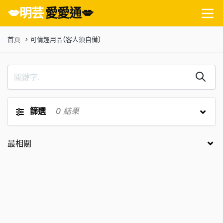
💋明芸
愛愛通💋
首頁
可情趣用品(客人須自備)
篩選
0
結果