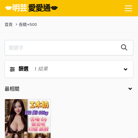
💋明芸
愛愛通💋
首頁
吞精+500
篩選
1
結果