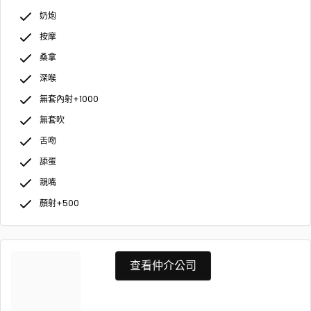
奶炮
按摩
桑拿
深喉
無套內射+1000
無套吹
舌吻
舔蛋
親嘴
顏射+500
查看仲介公司