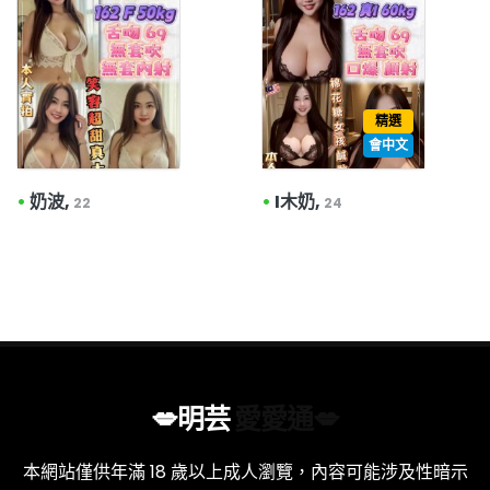
精選
會中文
•
奶波,
•
I木奶,
22
24
💋明芸
愛愛通💋
本網站僅供年滿 18 歲以上成人瀏覽，內容可能涉及性暗示