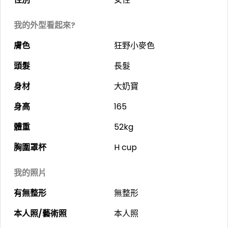
我的外型看起來?
膚色
狂野小麥色
頭髮
長髮
身材
大奶寶
身高
165
體重
52kg
胸圍罩杯
H cup
我的照片
有無整形
無整形
本人照/藝術照
本人照