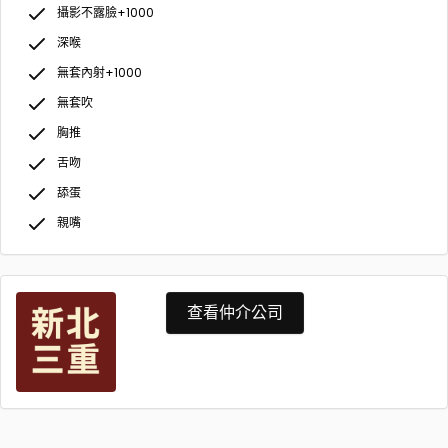
攝影不露臉+1000
深喉
無套內射+1000
無套吹
胸推
舌吻
舔蛋
親嘴
查看仲介公司