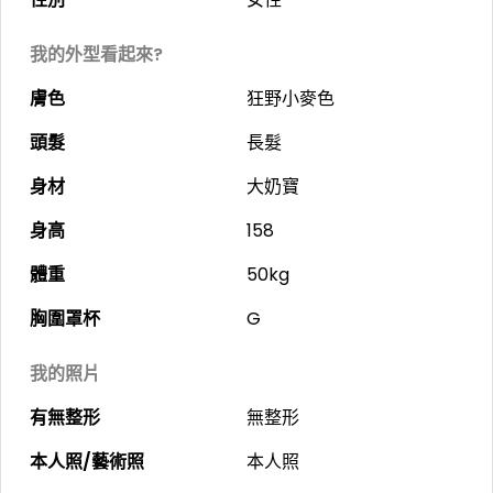
我的外型看起來?
膚色
狂野小麥色
頭髮
長髮
身材
大奶寶
身高
158
體重
50kg
胸圍罩杯
G
我的照片
有無整形
無整形
本人照/藝術照
本人照