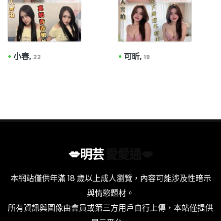
•
小春,
•
可昕,
22
19
💋明芸
愛愛通💋
本網站僅供年滿 18 歲以上成人瀏覽，內容可能涉及性暗示
與情慾題材。
所有資訊與圖像由會員或第三方用戶自行上傳，本站僅提供