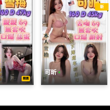
新
可昕
•
精選
年齡
高度
身材