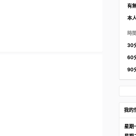
有
本
時
30
60
90
我的
星期