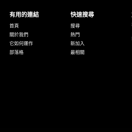
服務地區
性別
有用的連結
快速搜尋
性取向
首頁
搜尋
國籍
關於我們
熱門
膚色
它如何運作
新加入
髮長
部落格
最相關
身材
照片
整形
服務