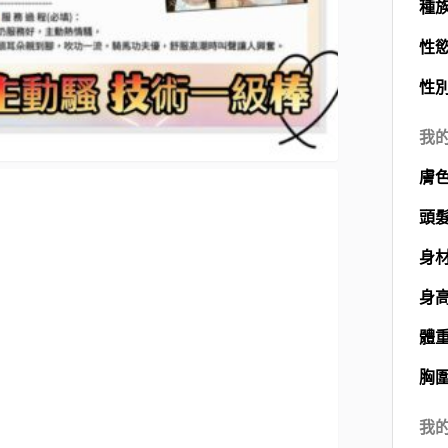
種
性
性
我
膚
頭
身
身
體
胸
我