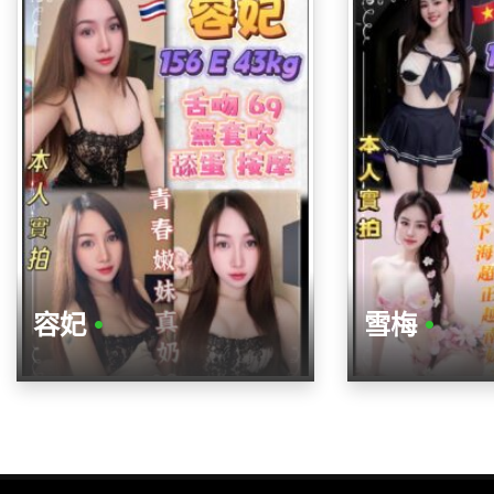
容妃
•
雪梅
•
年齡
年齡
高度
高度
身材
身材