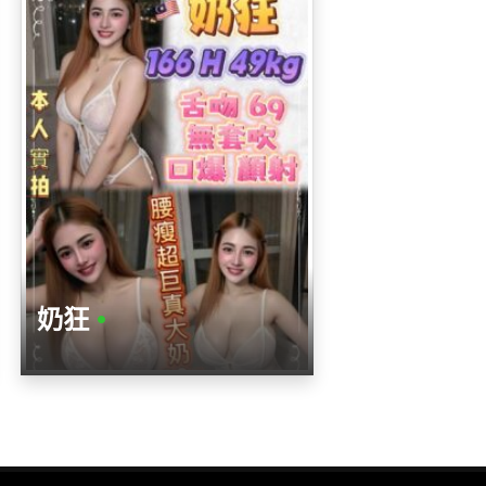
奶狂
•
年齡
高度
身材