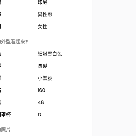
族
印尼
慾
異性戀
別
女性
的外型看起來?
色
細嫩雪白色
髮
長髮
材
小蠻腰
高
160
重
48
圍罩杯
D
的照片