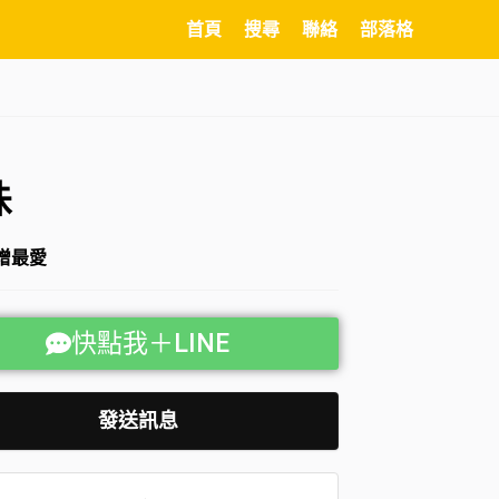
首頁
搜尋
聯絡
部落格
珠
增最愛
快點我＋LINE
發送訊息