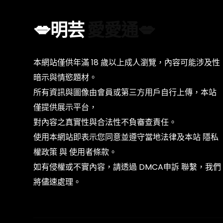
服務地區
服務地區
性別
性別
💋明芸
愛愛通💋
性取向
性取向
國籍
國籍
本網站僅供年滿 18 歲以上成人瀏覽，內容可能涉及性
膚色
膚色
暗示與情慾題材。
髮長
髮長
所有資訊與圖像由會員或第三方用戶自行上傳，本站
身材
身材
僅提供展示平台，
照片
照片
對內容之真實性與合法性不負審查責任。
整形
整形
使用本網站即表示您同意並遵守當地法律及本站
隱私
服務
服務
權政策
與
使用者條款
。
如有侵權或不實內容，請透過
DMCA申訴
聯繫，我們
將儘速處理。