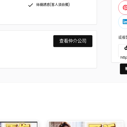
絲襪誘惑(客人須自備)
或複
查看仲介公司