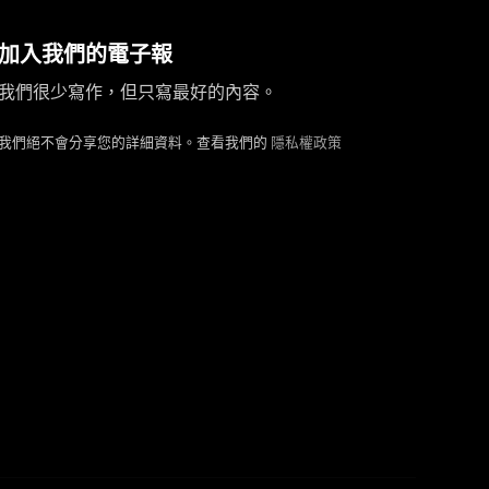
服務地區
性別
加入我們的電子報
性取向
我們很少寫作，但只寫最好的內容。
國籍
膚色
我們絕不會分享您的詳細資料。查看我們的
隱私權政策
髮長
身材
照片
整形
服務