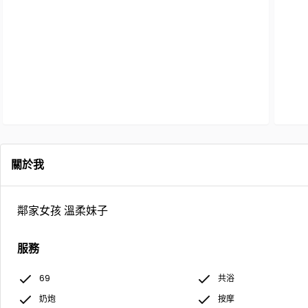
關於我
鄰家女孩 溫柔妹子
服務
69
共浴
奶炮
按摩