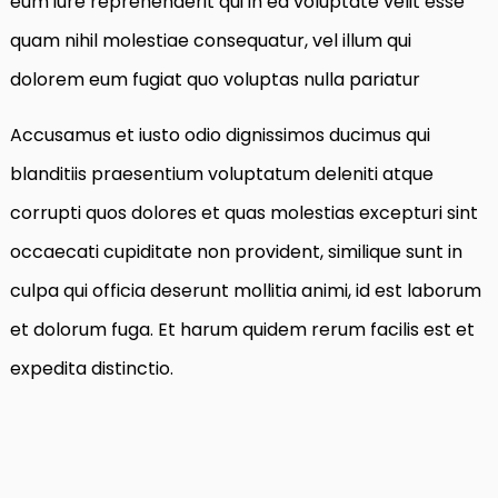
eum iure reprehenderit qui in ea voluptate velit esse
quam nihil molestiae consequatur, vel illum qui
dolorem eum fugiat quo voluptas nulla pariatur
Accusamus et iusto odio dignissimos ducimus qui
blanditiis praesentium voluptatum deleniti atque
corrupti quos dolores et quas molestias excepturi sint
occaecati cupiditate non provident, similique sunt in
culpa qui officia deserunt mollitia animi, id est laborum
et dolorum fuga. Et harum quidem rerum facilis est et
expedita distinctio.