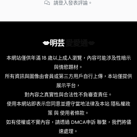
請登入發表評論。
💋明芸
愛愛通💋
本網站僅供年滿 18 歲以上成人瀏覽，內容可能涉及性暗示
與情慾題材。
所有資訊與圖像由會員或第三方用戶自行上傳，本站僅提供
展示平台，
對內容之真實性與合法性不負審查責任。
使用本網站即表示您同意並遵守當地法律及本站
隱私權政
策
與
使用者條款
。
如有侵權或不實內容，請透過
DMCA申訴
聯繫，我們將儘
速處理。