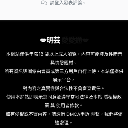
請登入發表評論。
💋明芸
愛愛通💋
本網站僅供年滿 18 歲以上成人瀏覽，內容可能涉及性暗示
與情慾題材。
所有資訊與圖像由會員或第三方用戶自行上傳，本站僅提供
展示平台，
對內容之真實性與合法性不負審查責任。
使用本網站即表示您同意並遵守當地法律及本站
隱私權政
策
與
使用者條款
。
如有侵權或不實內容，請透過
DMCA申訴
聯繫，我們將儘
速處理。