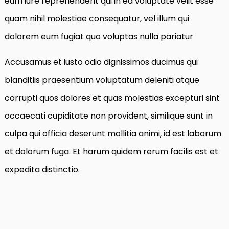
eum iure reprehenderit qui in ea voluptate velit esse
quam nihil molestiae consequatur, vel illum qui
dolorem eum fugiat quo voluptas nulla pariatur
Accusamus et iusto odio dignissimos ducimus qui
blanditiis praesentium voluptatum deleniti atque
corrupti quos dolores et quas molestias excepturi sint
occaecati cupiditate non provident, similique sunt in
culpa qui officia deserunt mollitia animi, id est laborum
et dolorum fuga. Et harum quidem rerum facilis est et
expedita distinctio.